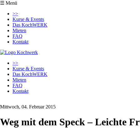
☰ Menü
Navigation
>>
überspringen
Kurse & Events
Das KochWERK
Mieten
FAQ
Kontakt
Navigation
>>
überspringen
Kurse & Events
Das KochWERK
Mieten
FAQ
Kontakt
Mittwoch, 04. Februar 2015
Weg mit dem Speck – Leichte F