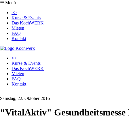
☰ Menü
Navigation
>>
überspringen
Kurse & Events
Das KochWERK
Mieten
FAQ
Kontakt
Navigation
>>
überspringen
Kurse & Events
Das KochWERK
Mieten
FAQ
Kontakt
Samstag, 22. Oktober 2016
"VitalAktiv" Gesundheitsmesse