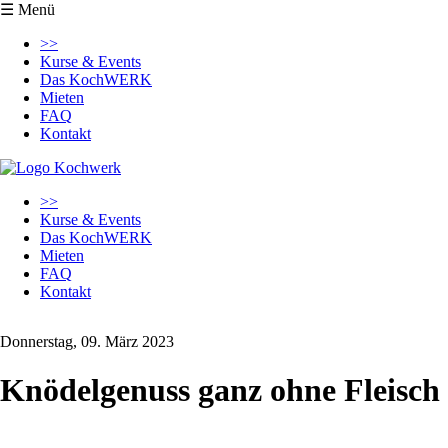
☰ Menü
Navigation
>>
überspringen
Kurse & Events
Das KochWERK
Mieten
FAQ
Kontakt
Navigation
>>
überspringen
Kurse & Events
Das KochWERK
Mieten
FAQ
Kontakt
Donnerstag, 09. März 2023
Knödelgenuss ganz ohne Fleisch