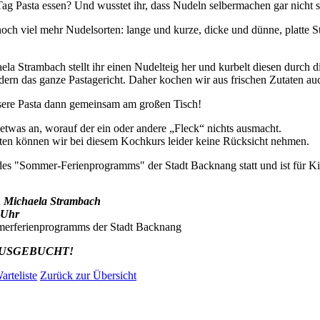
 Tag Pasta essen?
Und wusstet ihr, dass Nudeln selbermachen gar nicht s
 noch viel mehr Nudelsorten: lange und kurze, dicke und dünne, platte 
Strambach stellt ihr einen Nudelteig her und kurbelt diesen durch d
ndern das ganze Pastagericht. Daher kochen wir aus frischen Zutaten au
sere Pasta dann gemeinsam am großen Tisch!
 etwas an, worauf der ein oder andere „Fleck“ nichts ausmacht.
iten können wir bei diesem Kochkurs leider keine Rücksicht nehmen.
es "Sommer-Ferienprogramms" der Stadt Backnang statt und ist für Ki
n
Michaela Strambach
 Uhr
erferienprogramms der Stadt Backnang
AUSGEBUCHT!
arteliste
Zurück zur Übersicht