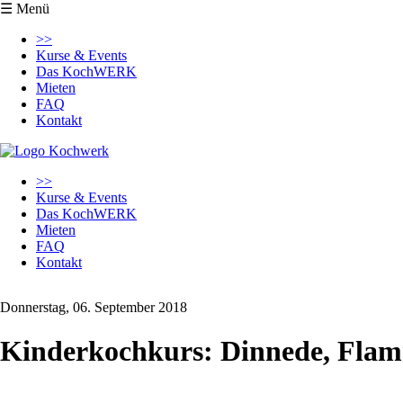
☰ Menü
Navigation
>>
überspringen
Kurse & Events
Das KochWERK
Mieten
FAQ
Kontakt
Navigation
>>
überspringen
Kurse & Events
Das KochWERK
Mieten
FAQ
Kontakt
Donnerstag, 06. September 2018
Kinderkochkurs: Dinnede, Flam