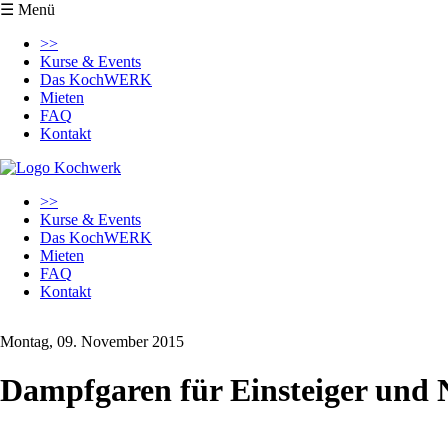
☰ Menü
Navigation
>>
überspringen
Kurse & Events
Das KochWERK
Mieten
FAQ
Kontakt
Navigation
>>
überspringen
Kurse & Events
Das KochWERK
Mieten
FAQ
Kontakt
Montag, 09. November 2015
Dampfgaren für Einsteiger und 