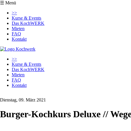
☰ Menü
Navigation
>>
überspringen
Kurse & Events
Das KochWERK
Mieten
FAQ
Kontakt
Navigation
>>
überspringen
Kurse & Events
Das KochWERK
Mieten
FAQ
Kontakt
Dienstag, 09. März 2021
Burger-Kochkurs Deluxe // Weg